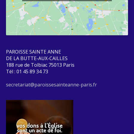
PAROISSE SAINTE ANNE
DE LA BUTTE-AUX-CAILLES
188 rue de Tolbiac 75013 Paris
Tél : 01 45 89 34 73
secretariat@paroissesainteanne-paris.fr