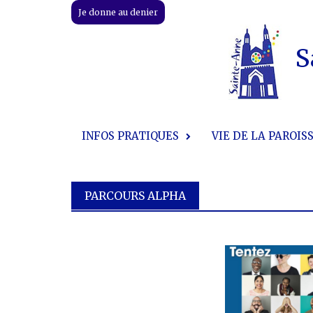
Skip
Je donne au denier
to
content
S
INFOS PRATIQUES
VIE DE LA PAROIS
PARCOURS ALPHA