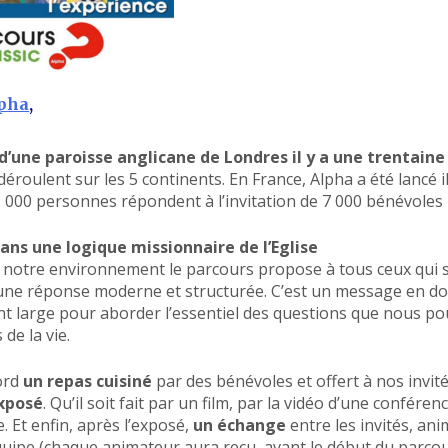
lpha
,
 d’une paroisse anglicane de Londres il y a une trentain
éroulent sur les 5 continents. En France, Alpha a été lancé il
000 personnes répondent à l’invitation de 7 000 bénévoles
dans une logique missionnaire de l’Eglise
e notre environnement le parcours propose à tous ceux qui s
e une réponse moderne et structurée. C’est un message en do
ant large pour aborder l’essentiel des questions que nous 
de la vie.
bord
un repas cuisiné
par des bénévoles et offert à nos invité
xposé
. Qu’il soit fait par un film, par la vidéo d’une confére
. Et enfin, après l’exposé,
un échange
entre les invités, an
quipe (chaque animateur aura reçu, avant le début du parco