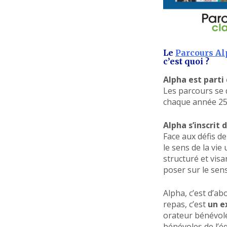
Le
Parcours A
c’est quoi ?
Alpha est parti
Les parcours se d
chaque année 25 
Alpha s’inscrit 
Face aux défis d
le sens de la vi
structuré et vis
poser sur le sens 
Alpha, c’est d’a
repas, c’est
un e
orateur bénévole
bénévoles de l’é