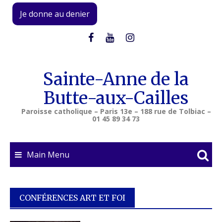
Skip
Je donne au denier
to
content
Sainte-Anne de la
Butte-aux-Cailles
Paroisse catholique – Paris 13e – 188 rue de Tolbiac –
01 45 89 34 73
Main Menu
CONFÉRENCES ART ET FOI