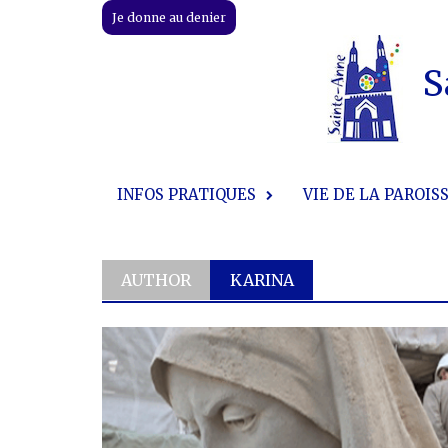
Skip
Je donne au denier
to
content
S
INFOS PRATIQUES
VIE DE LA PAROIS
AUTHOR
KARINA