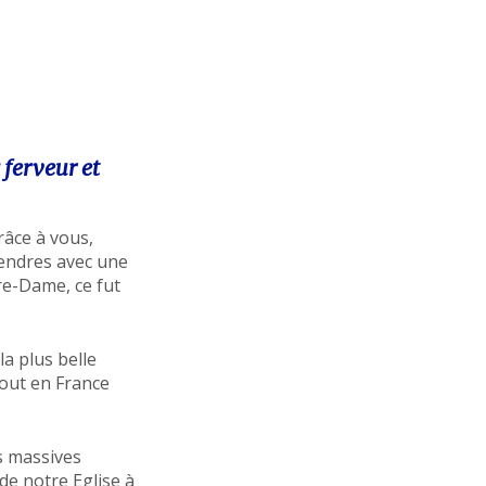
 ferveur et
râce à vous,
Cendres avec une
re-Dame, ce fut
a plus belle
tout en France
 massives
 de notre Eglise à