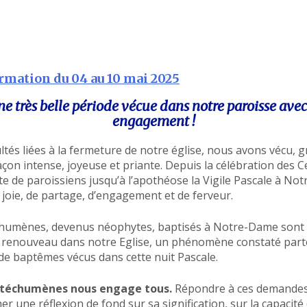
ormation du 04 au 10 mai 2025
ne très belle période vécue dans notre paroisse
avec
engagement !
ultés liées à la fermeture de notre église, nous avons vécu, g
açon intense, joyeuse et priante. Depuis la célébration des 
e de paroissiens jusqu’à l’apothéose la Vigile Pascale à Not
oie, de partage, d’engagement et de ferveur.
humènes, devenus néophytes, baptisés à Notre-Dame sont l
ce renouveau dans notre Eglise, un phénomène constaté par
 de baptêmes vécus dans cette nuit Pascale.
catéchumènes nous engage tous.
Répondre à ces demandes
r une réflexion de fond sur sa signification, sur la capacité