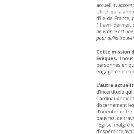
accueillir, accom
Ulrich qui a ann
d’Ile-de-France,
11 avril dernier,
de-France est une 
pour qu’ils trouve
Cette mission d
Evêques.
Il nous
personnes en quêt
engagement colle
L’autre actualit
d’incertitude qui
Cardinaux soient 
discernement les
d’orienter notre 
pauvres, de trava
l’Eglise, malgré 
d’espérance avan