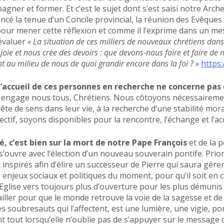
pagner et former. Et c’est le sujet dont s’est saisi notre Arc
oncé la tenue d’un Concile provincial, la réunion des Evêques
 pour mener cette réflexion et comme il l’exprime dans un me
 évaluer
« La situation de ces milliers de nouveaux chrétiens dans 
joie et nous crée des devoirs : que devons-nous faire et faire de
nt au milieu de nous de quoi grandir encore dans la foi ? »
https:
’accueil de ces personnes en recherche ne concerne pas
 engage nous tous, Chrétiens. Nous côtoyons nécessaireme
e de sens dans leur vie, à la recherche d’une stabilité mora
ctif, soyons disponibles pour la rencontre, l’échange et l
é, c’est bien sur la mort de notre Pape François
et de la 
 s’ouvre avec l’élection d’un nouveau souverain pontife. Prio
inspirés afin d’élire un successeur de Pierre qui saura gére
 enjeux sociaux et politiques du moment, pour qu’il soit en 
Eglise vers toujours plus d’ouverture pour les plus démunis 
iller pour que le monde retrouve la voie de la sagesse et de 
les soubresauts qui l’affectent, est une lumière, une vigie, p
t tout lorsqu’elle n’oublie pas de s’appuyer sur le message d