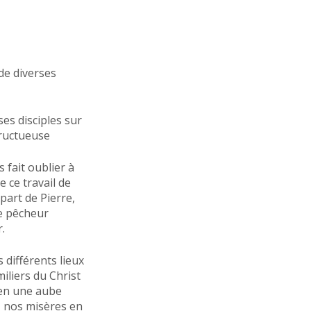
de diverses
ses disciples sur
fructueuse
s fait oublier à
 ce travail de
part de Pierre,
e pêcheur
.
différents lieux
iliers du Christ
 en une aube
, nos misères en