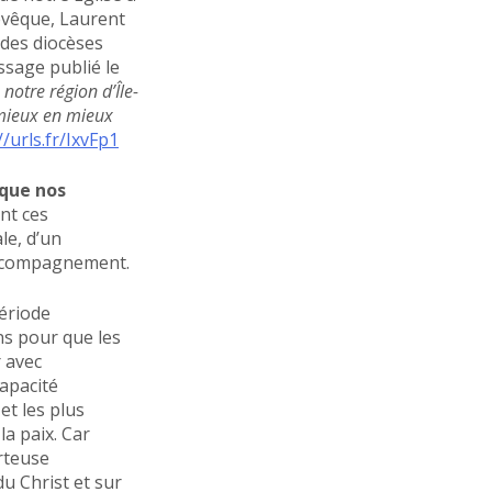
hevêque, Laurent
 des diocèses
ssage publié le
notre région d’Île-
 mieux en mieux
//urls.fr/IxvFp1
 que nos
nt ces
le, d’un
’accompagnement.
période
ns pour que les
r avec
capacité
et les plus
la paix. Car
orteuse
u Christ et sur