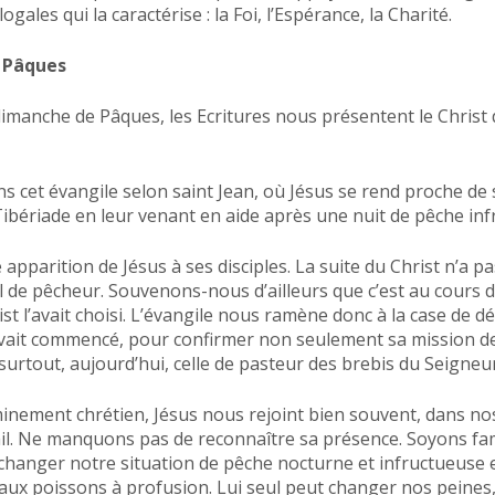
ogales qui la caractérise : la Foi, l’Espérance, la Charité.
 Pâques
dimanche de Pâques, les Ecritures nous présentent le Christ 
ns cet évangile selon saint Jean, où Jésus se rend proche de 
e Tibériade en leur venant en aide après une nuit de pêche in
e apparition de Jésus à ses disciples. La suite du Christ n’a pa
l de pêcheur. Souvenons-nous d’ailleurs que c’est au cours de
st l’avait choisi. L’évangile nous ramène donc à la case de dé
avait commencé, pour confirmer non seulement sa mission d
urtout, aujourd’hui, celle de pasteur des brebis du Seigneur
nement chrétien, Jésus nous rejoint bien souvent, dans nos 
vail. Ne manquons pas de reconnaître sa présence. Soyons fam
t changer notre situation de pêche nocturne et infructueuse
aux poissons à profusion. Lui seul peut changer nos peines