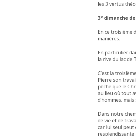
les 3 vertus théol
e
3
dimanche de
En ce troisième 
manières.
En particulier da
la rive du lac d
C’est la troisièm
Pierre son travai
pêche que le Chri
au lieu où tout 
d’hommes, mais s
Dans notre chemi
de vie et de tra
car lui seul peu
resplendissante 