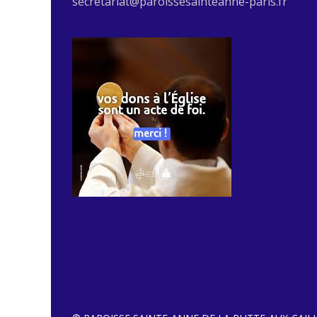
secretariat@paroissesainteanne-paris.fr