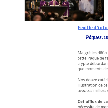
Feuille d’inf
Pâques : u
Malgré les diffic
cette Pâque de f
crypte débordant
que moments de j
Nos douze catéc
illustration de 
avec ces milliers
Cet afflux de 
nécessite de mene