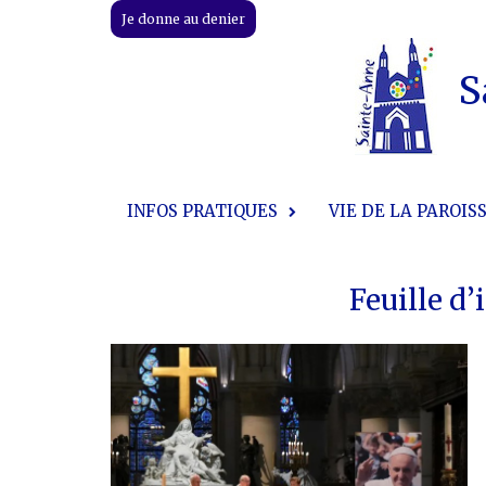
Skip
Je donne au denier
to
content
S
INFOS PRATIQUES
VIE DE LA PAROIS
Feuille d