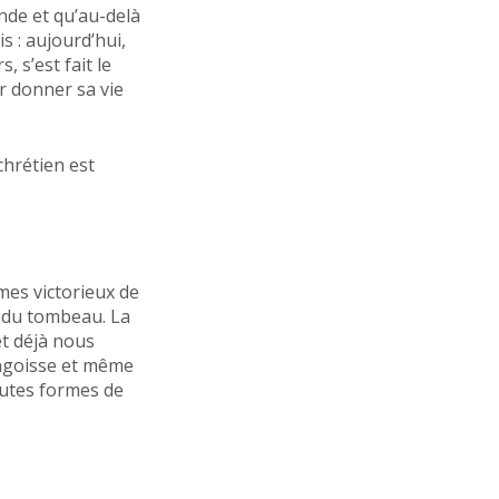
nde et qu’au-delà
s : aujourd’hui,
, s’est fait le
ur donner sa vie
chrétien est
mmes victorieux de
r du tombeau. La
et déjà nous
angoisse et même
outes formes de