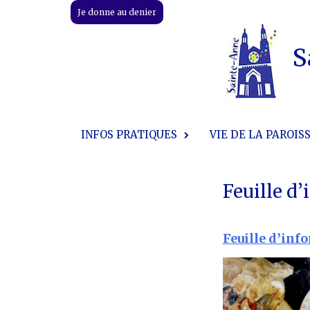
Skip
Je donne au denier
to
content
S
INFOS PRATIQUES
VIE DE LA PAROIS
Feuille d
Feuille d’inf