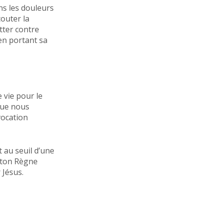
ns les douleurs
couter la
tter contre
en portant sa
 vie pour le
que nous
vocation
 au seuil d’une
 ton Règne
 Jésus.