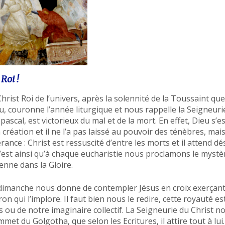
Roi !
hrist Roi de l’univers, après la solennité de la Toussaint q
eu, couronne l’année liturgique et nous rappelle la Seigneurie
ascal, est victorieux du mal et de la mort. En effet, Dieu s’
réation et il ne l’a pas laissé au pouvoir des ténèbres, mais 
ance : Christ est ressuscité d’entre les morts et il attend d
C’est ainsi qu’à chaque eucharistie nous proclamons le mystèr
ienne dans la Gloire.
 dimanche nous donne de contempler Jésus en croix exerçant
ron qui l’implore. Il faut bien nous le redire, cette royauté es
ou de notre imaginaire collectif. La Seigneurie du Christ n
mmet du Golgotha, que selon les Ecritures, il attire tout à lui.