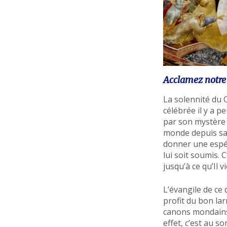
Acclamez notre 
La solennité du C
célébrée il y a p
par son mystère p
monde depuis sa c
donner une espér
lui soit soumis. 
jusqu’à ce qu’Il v
L’évangile de ce
profit du bon lar
canons mondains 
effet, c’est au so