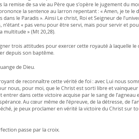
 la remise de sa vie au Père que s’opère le jugement du mo
 prononce la sentence au larron repentant : « Amen, je te le di
 dans le Paradis ». Ainsi Le christ, Roi et Seigneur de l’univers
, n’étant « pas venu pour être servi, mais pour servir et po
a multitude » (Mt 20,28).
gner trois attitudes pour exercer cette royauté à laquelle le 
per depuis son baptême.
ouange de Dieu.
 croyant de reconnaître cette vérité de foi : avec Lui nous so
our nous, pour moi, que le Christ est sorti libre et vainqueu
 entrer dans cette victoire acquise par le sang de l’agneau 
espérance. Au cœur même de l’épreuve, de la détresse, de l’
ché, je peux proclamer en vérité la victoire du Christ sur t
ection passe par la croix.