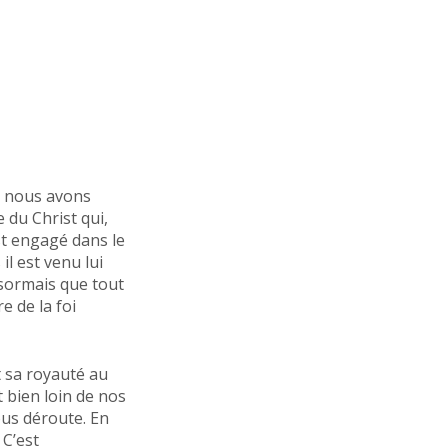
ue nous avons
 du Christ qui,
est engagé dans le
il est venu lui
ésormais que tout
e de la foi
 sa royauté au
t bien loin de nos
ous déroute. En
 C’est