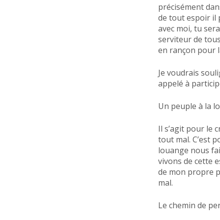
précisément dans
de tout espoir il
avec moi, tu seras
serviteur de tous
en rançon pour l
Je voudrais souli
appelé à partici
Un peuple à la l
Il s’agit pour le
tout mal. C’est p
louange nous fait
vivons de cette 
de mon propre pé
mal.
Le chemin de perf