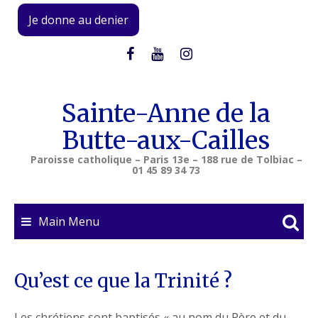
Skip
Je donne au denier
to
content
Sainte-Anne de la
Butte-aux-Cailles
Paroisse catholique – Paris 13e – 188 rue de Tolbiac –
01 45 89 34 73
Main Menu
Qu’est ce que la Trinité ?
Les chrétiens sont baptisés « au nom du Père et du