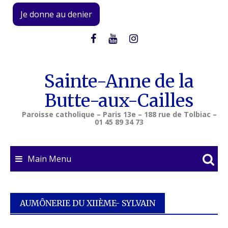
Skip
Je donne au denier
to
content
Sainte-Anne de la
Butte-aux-Cailles
Paroisse catholique – Paris 13e – 188 rue de Tolbiac –
01 45 89 34 73
Main Menu
AUMÔNERIE DU XIIÈME- SYLVAIN