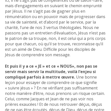
Ici, il ne s’agit pas de compétences ou de savoir-faire,
mais d’engagements en suivant le chemin emprunté
par Jésus. Il ne s’agit pas de gagner plus en
rémunération ou en pouvoir mais de progresser dans
sa vie de sainteté, et d’abord par le service, par la
charité, l’une de nos 3 vertus théologales. Nous ne
passons pas un entretien d’évaluation, Jésus n’est pas
le patron de sa troupe, non, il est celui qui a pris corps
pour que chacun, où qu’il se trouve, reconnaisse qu’il
est un aimé de Dieu. Difficile pour les disciples de
Jésus de comprendre son message.
Et puis il y a ce « JE » et ce « NOUS», non pas se
servir mais servir la multitude, voilà l’enjeu si
compliqué parfois à mettre œuvre.
Une bonne
leçon pour essayer de comprendre ce que signifie
« suivre jésus » ? En ne vérifiant pas suffisamment
notre manière d’être, nous prenons un risque certain.
Celui, comme Jacques et Jean de ne pas voir nos
prières exaucées ! Et de nous retrouver déçus, déçus
de ne pas être écoutés, déçus de Dieu, déçus de notre